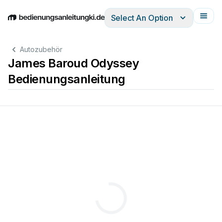
Select An Option
English
Deutsch
Español
Italiano
Français
Autozubehör
James Baroud Odyssey
Bedienungsanleitung