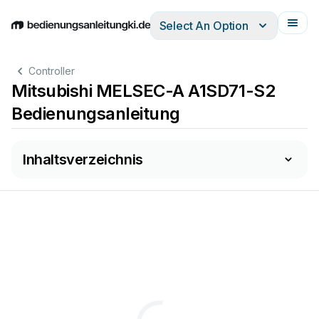
Select An Option
English
Deutsch
Español
Italiano
Français
Controller
Mitsubishi MELSEC-A A1SD71-S2
Bedienungsanleitung
Inhaltsverzeichnis