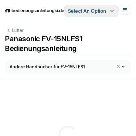
Select An Option
English
Deutsch
Español
Italiano
Français
Lüfter
Panasonic FV-15NLFS1
Bedienungsanleitung
Andere Handbücher für FV-15NLFS1
3