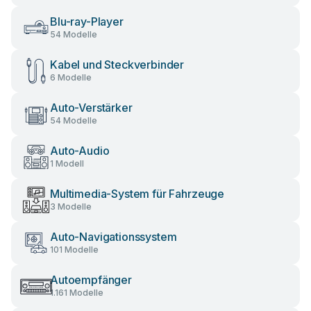
Blu-ray-Player
54 Modelle
Kabel und Steckverbinder
6 Modelle
Auto-Verstärker
54 Modelle
Auto-Audio
1 Modell
Multimedia-System für Fahrzeuge
3 Modelle
Auto-Navigationssystem
101 Modelle
Autoempfänger
1.161 Modelle