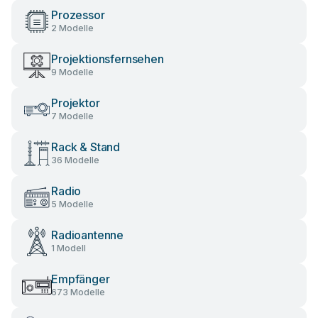
Prozessor
2 Modelle
Projektionsfernsehen
9 Modelle
Projektor
7 Modelle
Rack & Stand
36 Modelle
Radio
5 Modelle
Radioantenne
1 Modell
Empfänger
673 Modelle