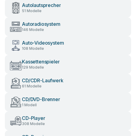
Autolautsprecher
51 Modelle
Autoradiosystem
146 Modelle
Auto-Videosystem
108 Modelle
Kassettenspieler
129 Modelle
CD/CDR-Laufwerk
61 Modelle
CD/DVD-Brenner
1 Modell
CD-Player
308 Modelle