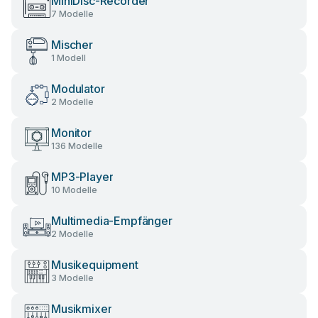
MiniDisc-Recorder
7 Modelle
Mischer
1 Modell
Modulator
2 Modelle
Monitor
136 Modelle
MP3-Player
10 Modelle
Multimedia-Empfänger
2 Modelle
Musikequipment
3 Modelle
Musikmixer