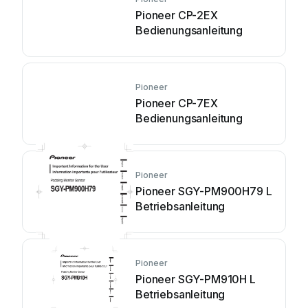
Pioneer CP-2EX
Bedienungsanleitung
Pioneer
Pioneer CP-7EX
Bedienungsanleitung
Pioneer
Pioneer SGY-PM900H79 L
Betriebsanleitung
Pioneer
Pioneer SGY-PM910H L
Betriebsanleitung