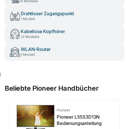
6 Modelle
Drahtloser Zugangspunkt
1 Modell
Kabellose Kopfhörer
12 Modelle
WLAN-Router
1 Modell
;
Beliebte Pioneer Handbücher
Pioneer
Pioneer L55S3D13N
Bedienungsanleitung