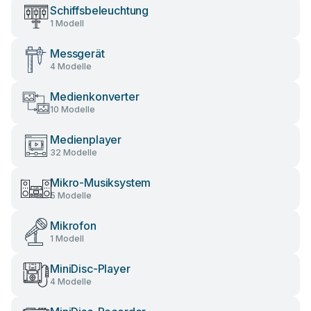
Schiffsbeleuchtung
1 Modell
Messgerät
4 Modelle
Medienkonverter
10 Modelle
Medienplayer
32 Modelle
Mikro-Musiksystem
5 Modelle
Mikrofon
1 Modell
MiniDisc-Player
4 Modelle