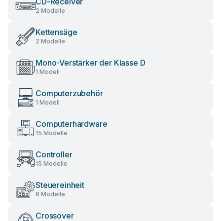
CD-Receiver
2 Modelle
Kettensäge
2 Modelle
Mono-Verstärker der Klasse D
1 Modell
Computerzubehör
1 Modell
Computerhardware
15 Modelle
Controller
15 Modelle
Steuereinheit
8 Modelle
Crossover