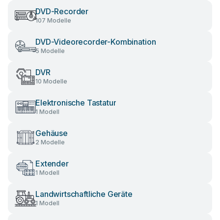
DVD-Recorder
107 Modelle
DVD-Videorecorder-Kombination
5 Modelle
DVR
10 Modelle
Elektronische Tastatur
1 Modell
Gehäuse
2 Modelle
Extender
1 Modell
Landwirtschaftliche Geräte
1 Modell