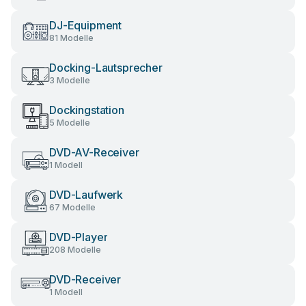
DJ-Equipment
81 Modelle
Docking-Lautsprecher
3 Modelle
Dockingstation
5 Modelle
DVD-AV-Receiver
1 Modell
DVD-Laufwerk
67 Modelle
DVD-Player
208 Modelle
DVD-Receiver
1 Modell