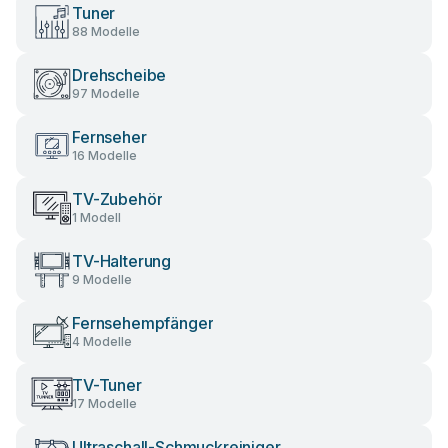
Tuner
88 Modelle
Drehscheibe
97 Modelle
Fernseher
16 Modelle
TV-Zubehör
1 Modell
TV-Halterung
9 Modelle
Fernsehempfänger
4 Modelle
TV-Tuner
17 Modelle
Ultraschall-Schmuckreiniger