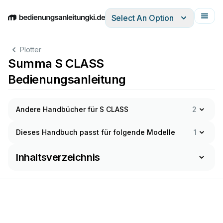
Select An Option
English
Deutsch
Español
Italiano
Français
Plotter
Summa S CLASS
Bedienungsanleitung
Andere Handbücher für S CLASS
2
Dieses Handbuch passt für folgende Modelle
1
Inhaltsverzeichnis