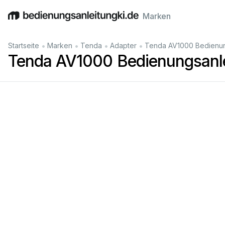
Marken
English
Deutsch
Español
Italiano
Français
•
•
•
•
Startseite
Marken
Tenda
Adapter
Tenda AV1000 Bedienun
Tenda AV1000 Bedienungsanl