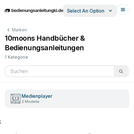
Select An Option
English
Deutsch
Español
Italiano
Français
Marken
10moons Handbücher &
Bedienungsanleitungen
1 Kategorie
Medienplayer
2 Modelle
;