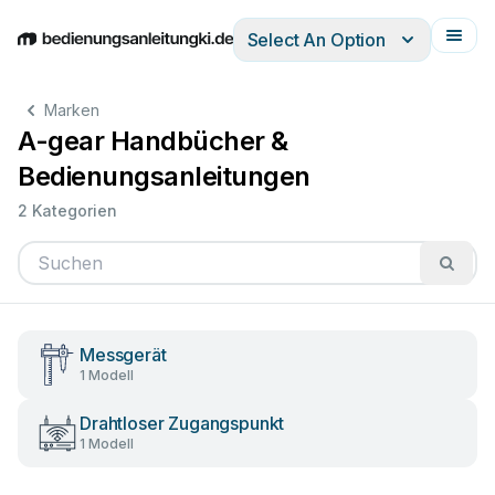
Select An Option
English
Deutsch
Español
Italiano
Français
Marken
A-gear Handbücher &
Bedienungsanleitungen
2 Kategorien
Messgerät
1 Modell
Drahtloser Zugangspunkt
1 Modell