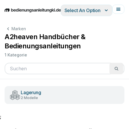
Select An Option
English
Deutsch
Español
Italiano
Français
Marken
A2heaven Handbücher &
Bedienungsanleitungen
1 Kategorie
Lagerung
2 Modelle
;