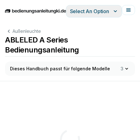
Select An Option
English
Deutsch
Español
Italiano
Français
Außenleuchte
ABLELED A Series
Bedienungsanleitung
Dieses Handbuch passt für folgende Modelle
3
















