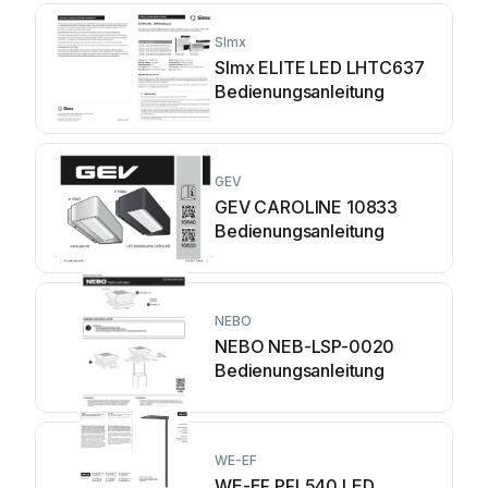
SImx
SImx ELITE LED LHTC637
Bedienungsanleitung
GEV
GEV CAROLINE 10833
Bedienungsanleitung
NEBO
NEBO NEB-LSP-0020
Bedienungsanleitung
WE-EF
WE-EF PFL540 LED