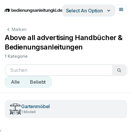
Select An Option
English
Deutsch
Español
Italiano
Français
Marken
Above all advertising Handbücher &
Bedienungsanleitungen
1 Kategorie
Alle
Beliebt
Gartenmöbel
1 Modell
;