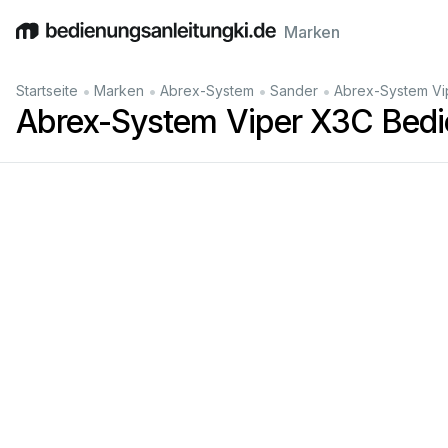
Marken
English
Deutsch
Español
Italiano
Français
•
•
•
•
Startseite
Marken
Abrex-System
Sander
Abrex-System Vi
Abrex-System Viper X3C Bedi