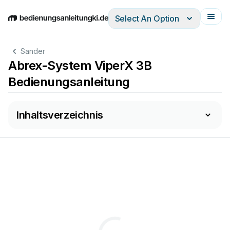
Select An Option
English
Deutsch
Español
Italiano
Français
Sander
Abrex-System ViperX 3B
Bedienungsanleitung
Inhaltsverzeichnis