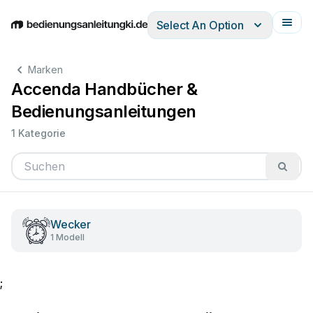
Select An Option
English
Deutsch
Español
Italiano
Français
Marken
Accenda Handbücher &
Bedienungsanleitungen
1 Kategorie
Wecker
1 Modell
;