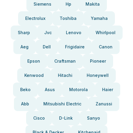
Siemens
Hp
Makita
Electrolux
Toshiba
Yamaha
Sharp
Jvc
Lenovo
Whirlpool
Aeg
Dell
Frigidaire
Canon
Epson
Craftsman
Pioneer
Kenwood
Hitachi
Honeywell
Beko
Asus
Motorola
Haier
Abb
Mitsubishi Electric
Zanussi
Cisco
D-Link
Sanyo
Black & Decker
Kitchenaid