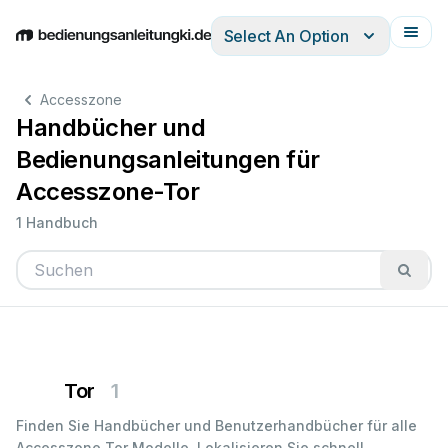
Select An Option
English
Deutsch
Español
Italiano
Français
Accesszone
Handbücher und
Bedienungsanleitungen für
Accesszone-Tor
1 Handbuch
Tor
1
Finden Sie Handbücher und Benutzerhandbücher für alle
Accesszone Tor Modelle. Lokalisieren Sie schnell