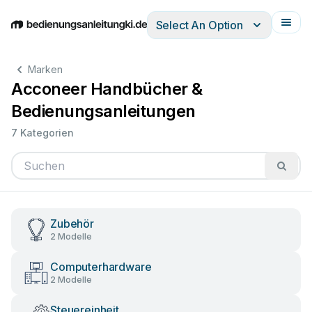
Select An Option
English
Deutsch
Español
Italiano
Français
Marken
Acconeer Handbücher &
Bedienungsanleitungen
7 Kategorien
Zubehör
2 Modelle
Computerhardware
2 Modelle
Steuereinheit