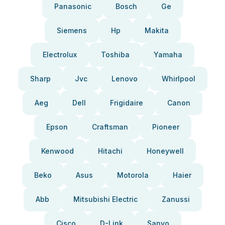
Panasonic
Bosch
Ge
Siemens
Hp
Makita
Electrolux
Toshiba
Yamaha
Sharp
Jvc
Lenovo
Whirlpool
Aeg
Dell
Frigidaire
Canon
Epson
Craftsman
Pioneer
Kenwood
Hitachi
Honeywell
Beko
Asus
Motorola
Haier
Abb
Mitsubishi Electric
Zanussi
Cisco
D-Link
Sanyo