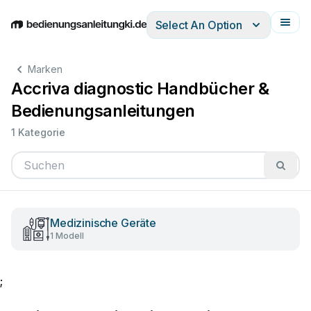
Select An Option
English
Deutsch
Español
Italiano
Français
Marken
Accriva diagnostic Handbücher &
Bedienungsanleitungen
1 Kategorie
Medizinische Geräte
1 Modell
;