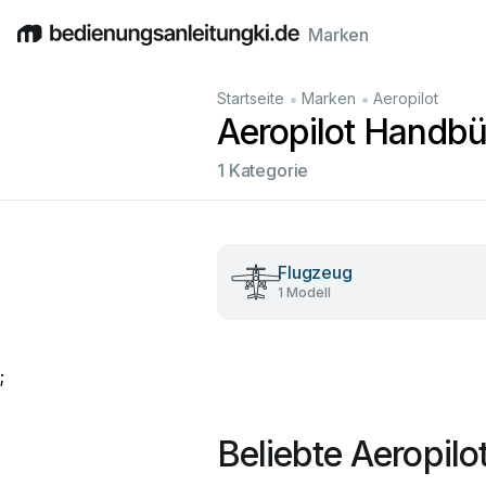
Marken
English
Deutsch
Español
Italiano
Français
•
•
Startseite
Marken
Aeropilot
Aeropilot Handbü
1 Kategorie
Flugzeug
1 Modell
;
Beliebte Aeropil