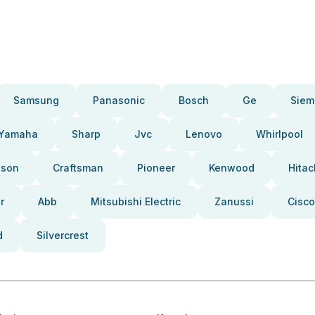
Samsung
Panasonic
Bosch
Ge
Siem
Yamaha
Sharp
Jvc
Lenovo
Whirlpool
pson
Craftsman
Pioneer
Kenwood
Hitac
r
Abb
Mitsubishi Electric
Zanussi
Cisco
d
Silvercrest