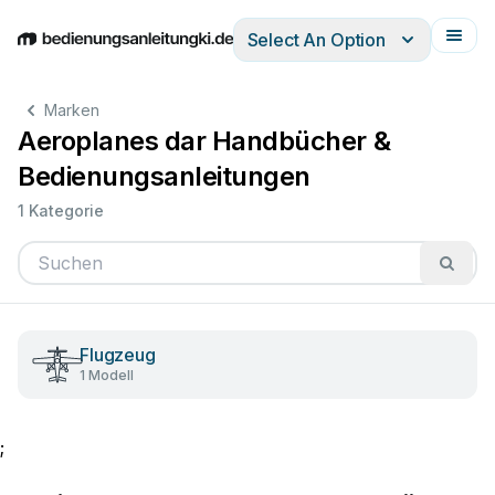
Select An Option
English
Deutsch
Español
Italiano
Français
Marken
Aeroplanes dar Handbücher &
Bedienungsanleitungen
1 Kategorie
Flugzeug
1 Modell
;