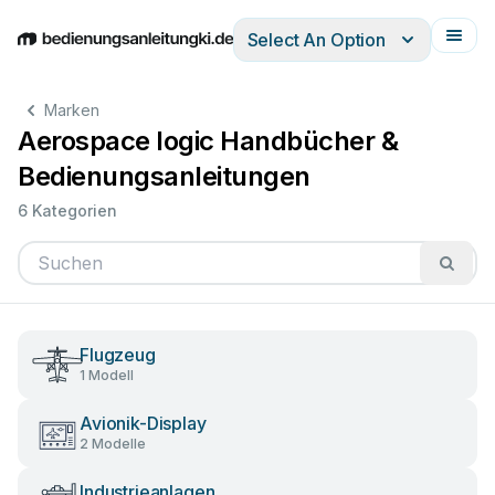
Select An Option
English
Deutsch
Español
Italiano
Français
Marken
Aerospace logic Handbücher &
Bedienungsanleitungen
6 Kategorien
Flugzeug
1 Modell
Avionik-Display
2 Modelle
Industrieanlagen