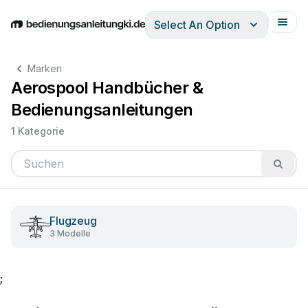
Select An Option
English
Deutsch
Español
Italiano
Français
Marken
Aerospool Handbücher &
Bedienungsanleitungen
1 Kategorie
Flugzeug
3 Modelle
;