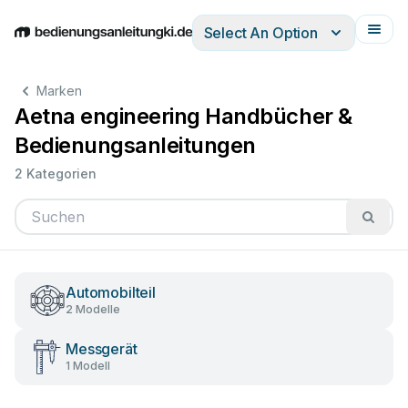
Select An Option
English
Deutsch
Español
Italiano
Français
Marken
Aetna engineering Handbücher &
Bedienungsanleitungen
2 Kategorien
Automobilteil
2 Modelle
Messgerät
1 Modell