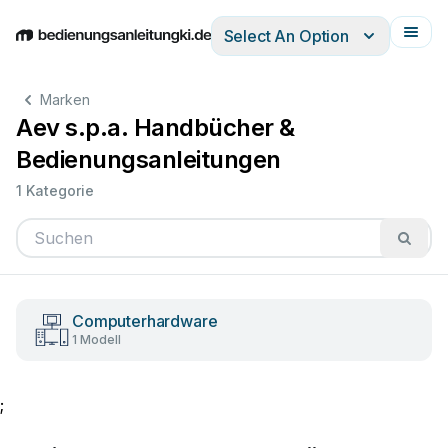
Select An Option
English
Deutsch
Español
Italiano
Français
Marken
Aev s.p.a. Handbücher &
Bedienungsanleitungen
1 Kategorie
Computerhardware
1 Modell
;