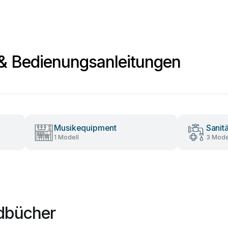
& Bedienungsanleitungen
Musikequipment
Sanit
1 Modell
3 Mode
ndbücher