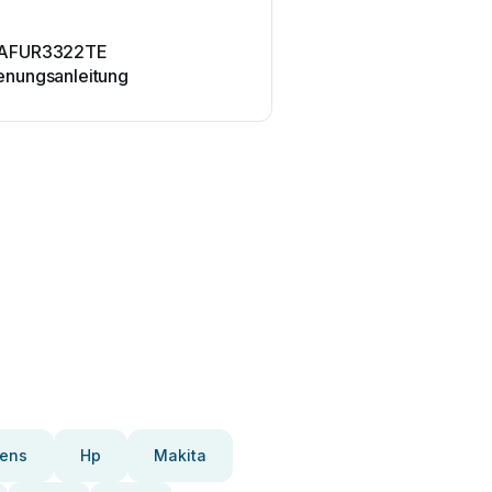
 AFUR3322TE
enungsanleitung
ens
Hp
Makita