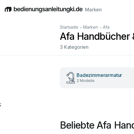
Marken
English
Deutsch
Español
Italiano
Français
•
•
Startseite
Marken
Afa
Afa Handbücher 
3 Kategorien
Badezimmerarmatur
2 Modelle
;
Beliebte Afa Ha