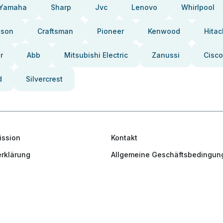
Yamaha
Sharp
Jvc
Lenovo
Whirlpool
pson
Craftsman
Pioneer
Kenwood
Hitac
r
Abb
Mitsubishi Electric
Zanussi
Cisco
d
Silvercrest
ission
Kontakt
rklärung
Allgemeine Geschäftsbedingun