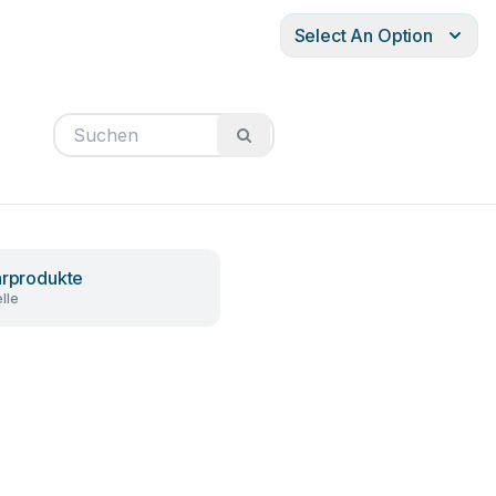
Select An Option
ärprodukte
lle