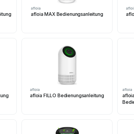
afloia
aflo
itung
afloia MAX Bedienungsanleitung
afl
afloia
afloia
tung
afloia FILLO Bedienungsanleitung
aflo
Bedi