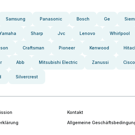
Samsung
Panasonic
Bosch
Ge
Siem
Yamaha
Sharp
Jvc
Lenovo
Whirlpool
pson
Craftsman
Pioneer
Kenwood
Hitac
r
Abb
Mitsubishi Electric
Zanussi
Cisco
d
Silvercrest
ission
Kontakt
rklärung
Allgemeine Geschäftsbedingun