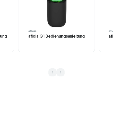
afloia
afl
tung
afloia Q1 Bedienungsanleitung
af