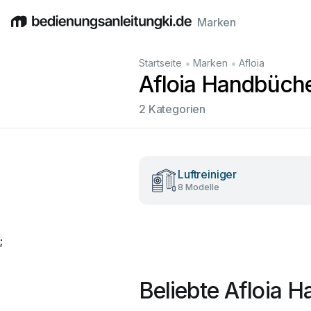
Marken
English
Deutsch
Español
Italiano
Français
•
•
Startseite
Marken
Afloia
Afloia Handbüch
2 Kategorien
Luftreiniger
8 Modelle
;
Beliebte Afloia 