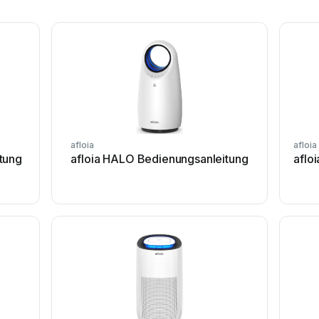
afloia
afloia
tung
afloia HALO Bedienungsanleitung
aflo