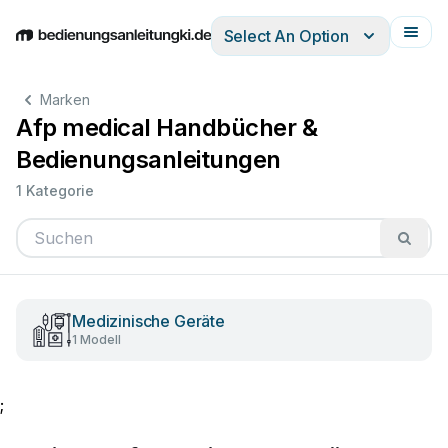
Select An Option
English
Deutsch
Español
Italiano
Français
Marken
Afp medical Handbücher &
Bedienungsanleitungen
1 Kategorie
Medizinische Geräte
1 Modell
;