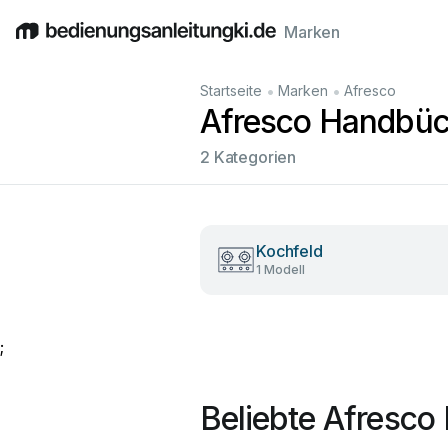
Marken
English
Deutsch
Español
Italiano
Français
•
•
Startseite
Marken
Afresco
Afresco Handbüc
2 Kategorien
Kochfeld
1 Modell
;
Beliebte Afresc