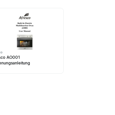
co
sco AO001
enungsanleitung