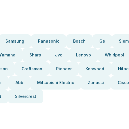
Samsung
Panasonic
Bosch
Ge
Siem
Yamaha
Sharp
Jvc
Lenovo
Whirlpool
pson
Craftsman
Pioneer
Kenwood
Hitac
r
Abb
Mitsubishi Electric
Zanussi
Cisco
d
Silvercrest