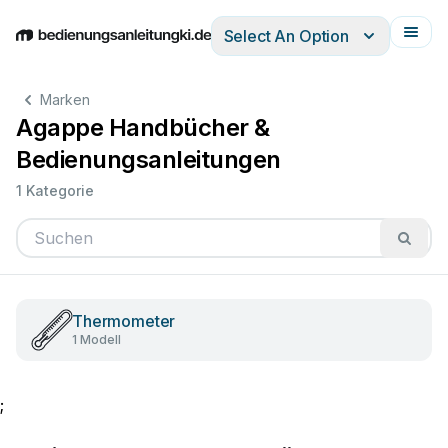
Select An Option
English
Deutsch
Español
Italiano
Français
Marken
Agappe Handbücher &
Bedienungsanleitungen
1 Kategorie
Thermometer
1 Modell
;