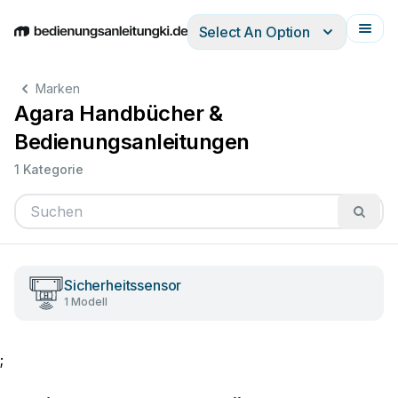
Select An Option
English
Deutsch
Español
Italiano
Français
Marken
Agara Handbücher &
Bedienungsanleitungen
1 Kategorie
Sicherheitssensor
1 Modell
;