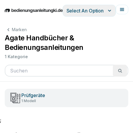
Select An Option
English
Deutsch
Español
Italiano
Français
Marken
Agate Handbücher &
Bedienungsanleitungen
1 Kategorie
Prüfgeräte
1 Modell
;