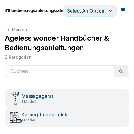
Select An Option
English
Deutsch
Español
Italiano
Français
Marken
Ageless wonder Handbücher &
Bedienungsanleitungen
2 Kategorien
Massagegerät
1 Modell
Körperpflegeprodukt
1 Modell