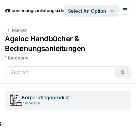
Select An Option
English
Deutsch
Español
Italiano
Français
Marken
Ageloc Handbücher &
Bedienungsanleitungen
1 Kategorie
Körperpflegeprodukt
7 Modelle
;