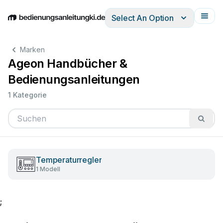
Select An Option
English
Deutsch
Español
Italiano
Français
Marken
Ageon Handbücher &
Bedienungsanleitungen
1 Kategorie
Temperaturregler
1 Modell
;