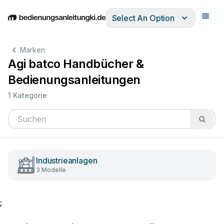
Select An Option
English
Deutsch
Español
Italiano
Français
Marken
Agi batco Handbücher &
Bedienungsanleitungen
1 Kategorie
Industrieanlagen
3 Modelle
;