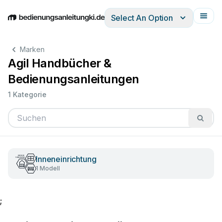
Select An Option
English
Deutsch
Español
Italiano
Français
Marken
Agil Handbücher &
Bedienungsanleitungen
1 Kategorie
Inneneinrichtung
1 Modell
;