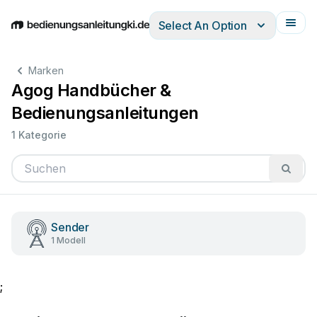
Select An Option
English
Deutsch
Español
Italiano
Français
Marken
Agog Handbücher &
Bedienungsanleitungen
1 Kategorie
Sender
1 Modell
;