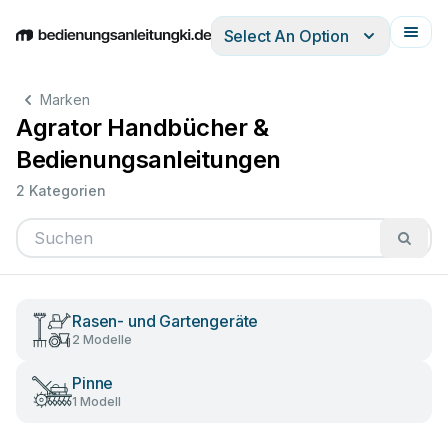
Select An Option
English
Deutsch
Español
Italiano
Français
Marken
Agrator Handbücher &
Bedienungsanleitungen
2 Kategorien
Rasen- und Gartengeräte
2 Modelle
Pinne
1 Modell