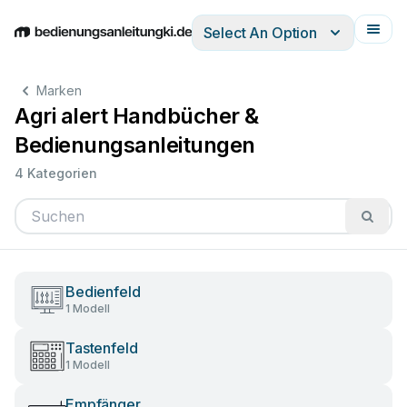
Select An Option
English
Deutsch
Español
Italiano
Français
Marken
Agri alert Handbücher &
Bedienungsanleitungen
4 Kategorien
Bedienfeld
1 Modell
Tastenfeld
1 Modell
Empfänger