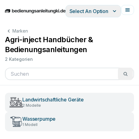
Select An Option
English
Deutsch
Español
Italiano
Français
Marken
Agri-inject Handbücher &
Bedienungsanleitungen
2 Kategorien
Landwirtschaftliche Geräte
2 Modelle
Wasserpumpe
1 Modell