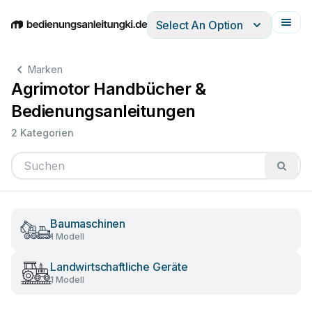
Select An Option
English
Deutsch
Español
Italiano
Français
Marken
Agrimotor Handbücher &
Bedienungsanleitungen
2 Kategorien
Baumaschinen
1 Modell
Landwirtschaftliche Geräte
1 Modell