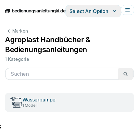
Select An Option
English
Deutsch
Español
Italiano
Français
Marken
Agroplast Handbücher &
Bedienungsanleitungen
1 Kategorie
Wasserpumpe
1 Modell
;