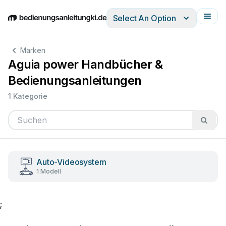
Select An Option
English
Deutsch
Español
Italiano
Français
Marken
Aguia power Handbücher &
Bedienungsanleitungen
1 Kategorie
Auto-Videosystem
1 Modell
;