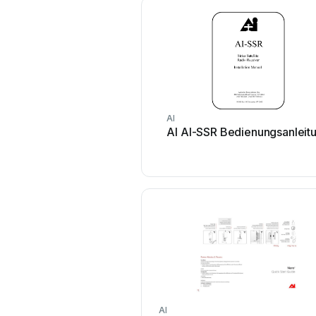
AI
AI AI-SSR Bedienungsanleit
AI