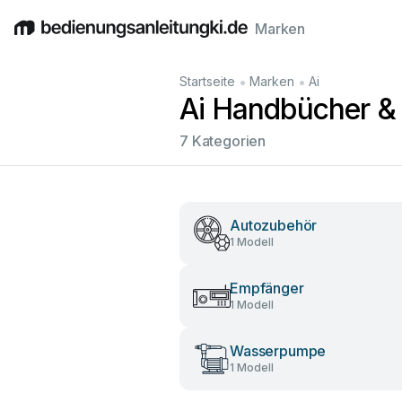
Marken
English
Deutsch
Español
Italiano
Français
•
•
Startseite
Marken
Ai
Ai Handbücher &
7 Kategorien
Autozubehör
1 Modell
Empfänger
1 Modell
Wasserpumpe
1 Modell