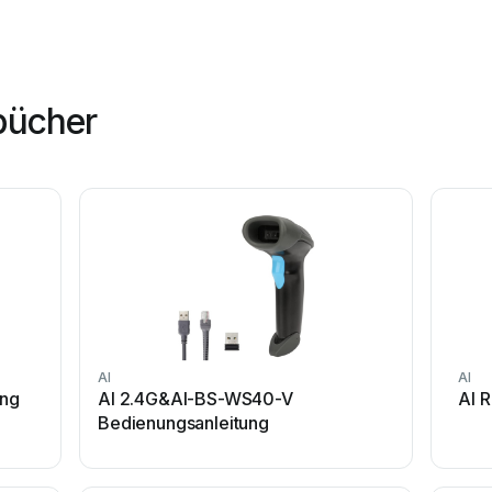
bücher
AI
AI
ung
AI 2.4G&AI-BS-WS40-V
AI 
Bedienungsanleitung