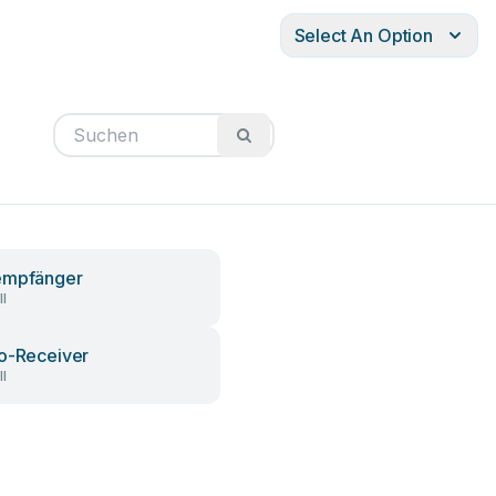
Select An Option
empfänger
l
o-Receiver
l