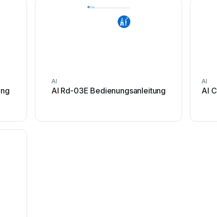
AI
AI
ung
AI Rd-03E Bedienungsanleitung
AI 