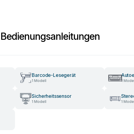
 Bedienungsanleitungen
Barcode-Lesegerät
Auto
1 Modell
1 Model
Sicherheitssensor
Stere
1 Modell
1 Model