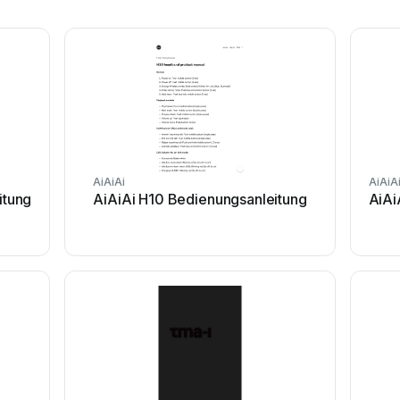
AiAiAi
AiAiA
itung
AiAiAi H10 Bedienungsanleitung
AiAi