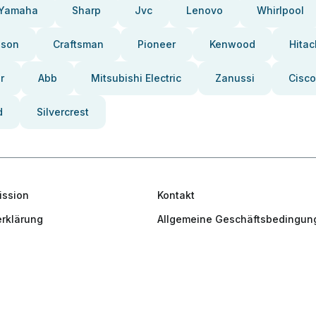
Yamaha
Sharp
Jvc
Lenovo
Whirlpool
pson
Craftsman
Pioneer
Kenwood
Hitac
r
Abb
Mitsubishi Electric
Zanussi
Cisco
d
Silvercrest
ission
Kontakt
rklärung
Allgemeine Geschäftsbedingun