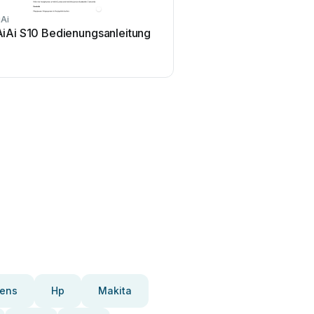
iAi
AiAi S10 Bedienungsanleitung
ens
Hp
Makita