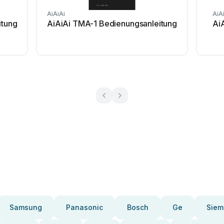
AiAiAi
AiA
itung
AiAiAi TMA-1 Bedienungsanleitung
Ai
Samsung
Panasonic
Bosch
Ge
Siem