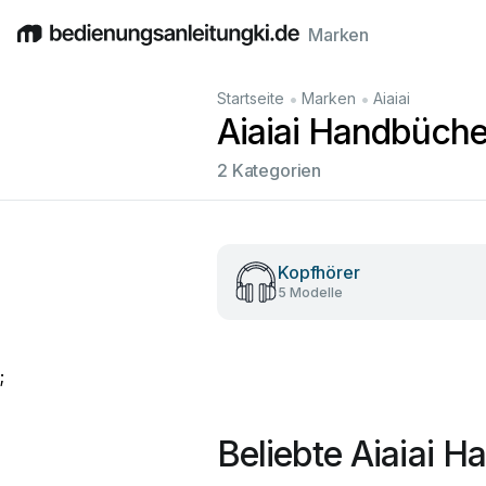
Marken
English
Deutsch
Español
Italiano
Français
•
•
Startseite
Marken
Aiaiai
Aiaiai Handbüche
2 Kategorien
Kopfhörer
5 Modelle
;
Beliebte Aiaiai 