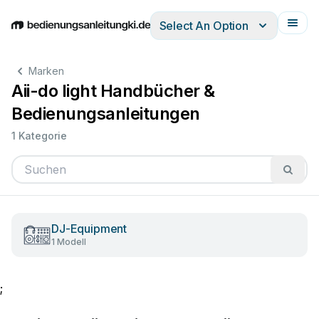
Select An Option
English
Deutsch
Español
Italiano
Français
Marken
Aii-do light Handbücher &
Bedienungsanleitungen
1 Kategorie
DJ-Equipment
1 Modell
;