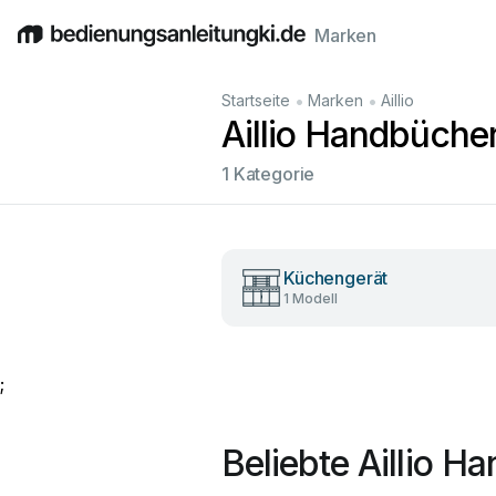
Marken
English
Deutsch
Español
Italiano
Français
•
•
Startseite
Marken
Aillio
Aillio Handbüche
1 Kategorie
Küchengerät
1 Modell
;
Beliebte Aillio H