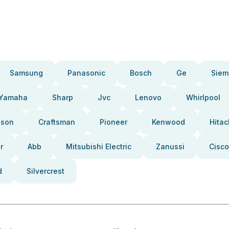
Samsung
Panasonic
Bosch
Ge
Siem
Yamaha
Sharp
Jvc
Lenovo
Whirlpool
pson
Craftsman
Pioneer
Kenwood
Hitac
r
Abb
Mitsubishi Electric
Zanussi
Cisco
d
Silvercrest