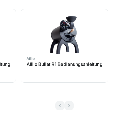
Aillio
itung
Aillio Bullet R1 Bedienungsanleitung