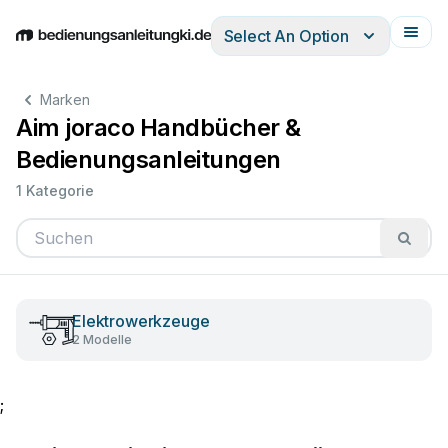
Select An Option
English
Deutsch
Español
Italiano
Français
Marken
Aim joraco Handbücher &
Bedienungsanleitungen
1 Kategorie
Elektrowerkzeuge
2 Modelle
;