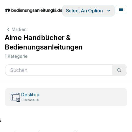
Select An Option
English
Deutsch
Español
Italiano
Français
Marken
Aime Handbücher &
Bedienungsanleitungen
1 Kategorie
Desktop
3 Modelle
;