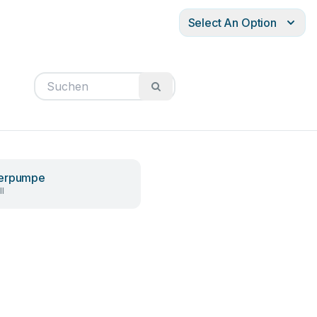
Select An Option
erpumpe
l