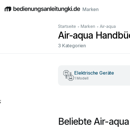
Marken
English
Deutsch
Español
Italiano
Français
•
•
Startseite
Marken
Air-aqua
Air-aqua Handbü
3 Kategorien
Elektrische Geräte
1 Modell
;
Beliebte Air-aqu