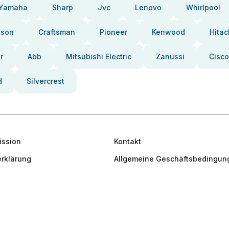
Yamaha
Sharp
Jvc
Lenovo
Whirlpool
pson
Craftsman
Pioneer
Kenwood
Hitac
r
Abb
Mitsubishi Electric
Zanussi
Cisco
d
Silvercrest
ission
Kontakt
rklärung
Allgemeine Geschäftsbedingun