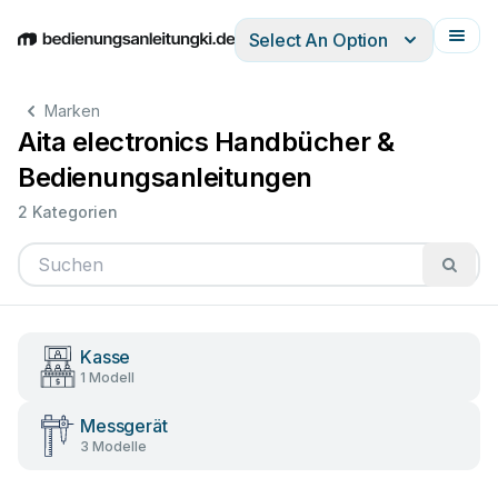
Select An Option
English
Deutsch
Español
Italiano
Français
Marken
Aita electronics Handbücher &
Bedienungsanleitungen
2 Kategorien
Kasse
1 Modell
Messgerät
3 Modelle